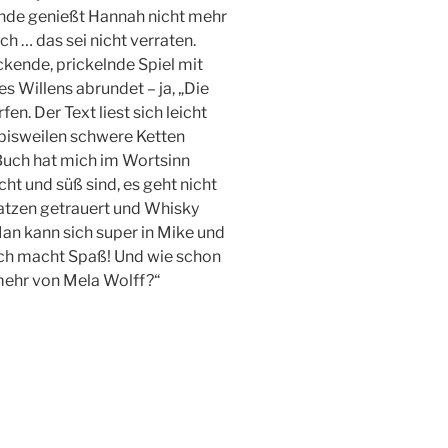
Ende genießt Hannah nicht mehr
h … das sei nicht verraten.
ackende, prickelnde Spiel mit
 Willens abrundet – ja, „Die
n. Der Text liest sich leicht
 bisweilen schwere Ketten
uch hat mich im Wortsinn
ht und süß sind, es geht nicht
atzen getrauert und Whisky
an kann sich super in Mike und
uch macht Spaß! Und wie schon
 mehr von Mela Wolff?“