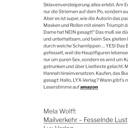
Sklavenversteigerung alles erlebt. Am 
nur die Striemen auf dem Po, sondern auc
Aber es ist super, wie die Autorin das p
Masken und Rollen mit einem Triumph des
Dame hat NEIN gesagt!“ Das muß sie dürfe
und unterhaltsam, und beim Sex gleiten
durch weiche Schamlippen … YES! Das B
gefesselt, weil die Hauptfiguren lebensec
nur um puren Sex, sondern es wird um K
getrunken und über Liedtexte gelacht. M
Hannah hineinversetzen. Kaufen, das B
gesagt: Hallo, LYX-Verlag? Wann gibt’s
Leserstimme auf
amazon
Mela Wolff:
Mailverkehr – Fesselnde Lust