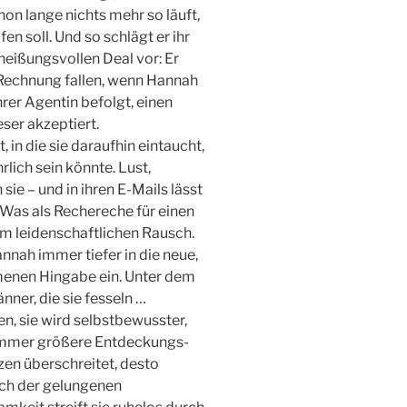
on lange nichts mehr so läuft,
fen soll. Und so schlägt er ihr
heißungsvollen Deal vor: Er
 Rechnung fallen, wenn Hannah
hrer Agentin befolgt, einen
ser akzeptiert.
 in die sie daraufhin eintaucht,
rlich sein könnte. Lust,
ie – und in ihren E-Mails lässt
 Was als Rechereche für einen
em leidenschaftlichen Rausch.
nnah immer tiefer in die neue,
menen Hingabe ein. Unter dem
nner, die sie fesseln …
n, sie wird selbstbewusster,
 immer größere Entdeckungs-
zen überschreitet, desto
nach der gelungenen