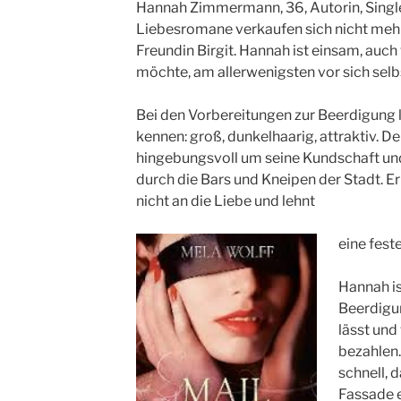
Hannah Zimmermann, 36, Autorin, Single, 
Liebesromane verkaufen sich nicht mehr
Freundin Birgit. Hannah ist einsam, auch
möchte, am allerwenigsten vor sich selb
Bei den Vorbereitungen zur Beerdigung l
kennen: groß, dunkelhaarig, attraktiv. D
hingebungsvoll um seine Kundschaft und
durch die Bars und Kneipen der Stadt. Er
nicht an die Liebe und lehnt
eine fest
Hannah is
Beerdig
lässt und
bezahlen
schnell, d
Fassade e