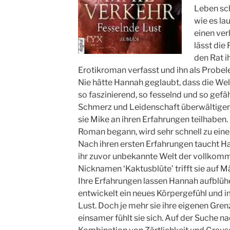
Leben sch
wie es lau
einen ver
lässt die
den Rat i
Erotikroman verfasst und ihn als Probele
Nie hätte Hannah geglaubt, dass die Welt,
so faszinierend, so fesselnd und so gefäh
Schmerz und Leidenschaft überwältigen s
sie Mike an ihren Erfahrungen teilhaben.
Roman begann, wird sehr schnell zu ein
Nach ihren ersten Erfahrungen taucht Ha
ihr zuvor unbekannte Welt der vollkom
Nicknamen ‘Kaktusblüte’ trifft sie auf Mä
Ihre Erfahrungen lassen Hannah aufblühe
entwickelt ein neues Körpergefühl und
Lust. Doch je mehr sie ihre eigenen Gren
einsamer fühlt sie sich. Auf der Suche 