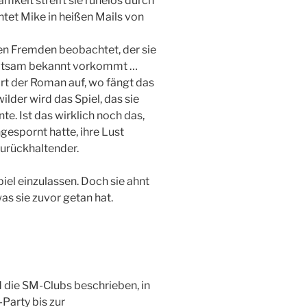
mkeit streift sie ruhelos durch
htet Mike in heißen Mails von
en Fremden beobachtet, der sie
 seltsam bekannt vorkommt …
ört der Roman auf, wo fängt das
lder wird das Spiel, das sie
nte. Ist das wirklich noch das,
ngespornt hatte, ihre Lust
zurückhaltender.
piel einzulassen. Doch sie ahnt
 was sie zuvor getan hat.
d die SM-Clubs beschrieben, in
Party bis zur