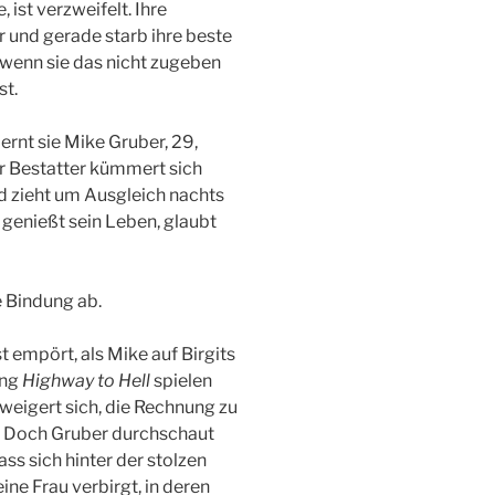
ist verzweifelt. Ihre
 und gerade starb ihre beste
 wenn sie das nicht zugeben
st.
ernt sie Mike Gruber, 29,
er Bestatter kümmert sich
 zieht um Ausgleich nachts
 genießt sein Leben, glaubt
e Bindung ab.
t empört, als Mike auf Birgits
ung
Highway to Hell
spielen
 weigert sich, die Rechnung zu
. Doch Gruber durchschaut
ass sich hinter der stolzen
ine Frau verbirgt, in deren