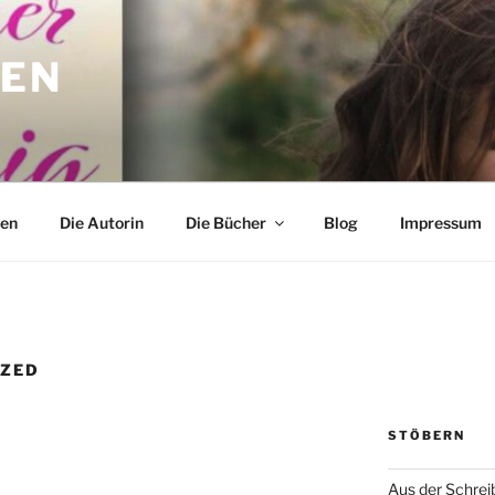
DEN
o
den
Die Autorin
Die Bücher
Blog
Impressum
IZED
STÖBERN
Aus der Schrei