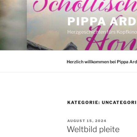
Zum
Inhalt
PIPPA AR
springen
Herzgeschichten fürs Kopfkin
Herzlich willkommen bei Pippa Ar
KATEGORIE:
UNCATEGOR
VERÖFFENTLICHT
AUGUST 15, 2024
AM
Weltbild pleite