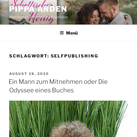
Zum
PIPPA ARDEN
Inhalt
Herzgeschichten fürs Kopfkino
springen
Menü
SCHLAGWORT:
SELFPUBLISHING
VERÖFFENTLICHT
AUGUST 28, 2020
AM
Ein Mann zum Mitnehmen oder Die
Odyssee eines Buches