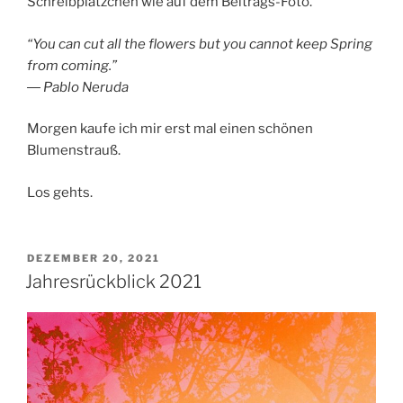
Schreibplätzchen wie auf dem Beitrags-Foto.
“You can cut all the flowers but you cannot keep Spring
from coming.”
― Pablo Neruda
Morgen kaufe ich mir erst mal einen schönen
Blumenstrauß.
Los gehts.
VERÖFFENTLICHT
DEZEMBER 20, 2021
AM
Jahresrückblick 2021