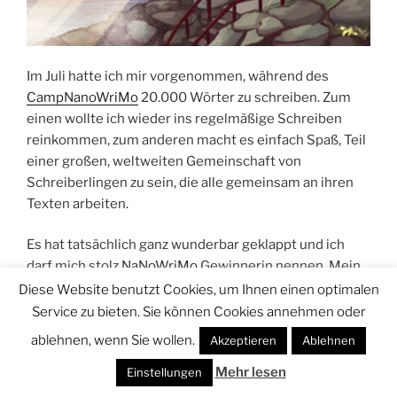
Im Juli hatte ich mir vorgenommen, während des
CampNanoWriMo
20.000 Wörter zu schreiben. Zum
einen wollte ich wieder ins regelmäßige Schreiben
reinkommen, zum anderen macht es einfach Spaß, Teil
einer großen, weltweiten Gemeinschaft von
Schreiberlingen zu sein, die alle gemeinsam an ihren
Texten arbeiten.
Es hat tatsächlich ganz wunderbar geklappt und ich
darf mich stolz
NaNoWriMo
Gewinnerin nennen. Mein
Ziel war, jeden Tag (mindestens) 1000 Wörter zu
Diese Website benutzt Cookies, um Ihnen einen optimalen
schreiben (Montag bis Freitag) und am Wochenende ist
Service zu bieten. Sie können Cookies annehmen oder
frei. Das ist ein guter Schreibrhythmus, der für mich
ablehnen, wenn Sie wollen.
Akzeptieren
Ablehnen
prima funktioniert. Nicht zu viel und nicht zu wenig.
Mehr lesen
Einstellungen