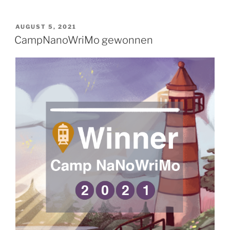
VERÖFFENTLICHT
AUGUST 5, 2021
AM
CampNanoWriMo gewonnen