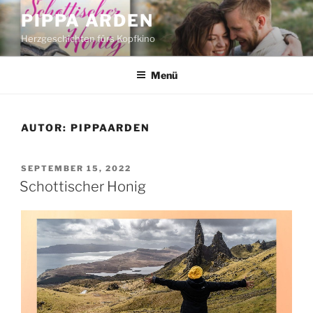
Zum
PIPPA ARDEN
Inhalt
Herzgeschichten fürs Kopfkino
springen
Menü
AUTOR:
PIPPAARDEN
VERÖFFENTLICHT
SEPTEMBER 15, 2022
AM
Schottischer Honig