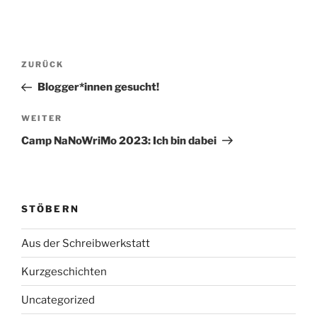
Beitragsnavigation
Vorheriger
ZURÜCK
Beitrag
Blogger*innen gesucht!
Nächster
WEITER
Beitrag
Camp NaNoWriMo 2023: Ich bin dabei
STÖBERN
Aus der Schreibwerkstatt
Kurzgeschichten
Uncategorized