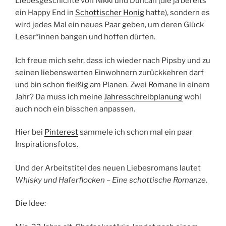
Liebesgeschichte von Nikki und Duncan (die ja bereits
ein Happy End in
Schottischer Honig
hatte), sondern es
wird jedes Mal ein neues Paar geben, um deren Glück
Leser*innen bangen und hoffen dürfen.
Ich freue mich sehr, dass ich wieder nach Pipsby und zu
seinen liebenswerten Einwohnern zurückkehren darf
und bin schon fleißig am Planen. Zwei Romane in einem
Jahr? Da muss ich meine
Jahresschreibplanung
wohl
auch noch ein bisschen anpassen.
Hier bei
Pinterest
sammele ich schon mal ein paar
Inspirationsfotos.
Und der Arbeitstitel des neuen Liebesromans lautet
Whisky und Haferflocken
– Eine schottische Romanze
.
Die Idee: