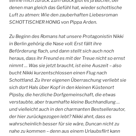
sehne mich zurück. Zum Glück gibt es ja Bücher, bei
denen man gleich das Gefühl hat, wieder schottische
Luft zu atmen: Wie den zauberhaften Liebesroman
SCHOTTISCHER HONIG von Pippa Arden.
Zu Beginn des Romans hat unsere Protagonistin Nikki
in Berlin gehörig die Nase voll: Erst fällt ihre
Beförderung flach, und dann stellt sich auch noch
heraus, dass ihr Freund es mit der Treue nicht so ernst
nimmt … Was sie jetzt braucht, ist eine Auszeit – also
bucht Nikki kurzentschlossen einen Flug nach
Schottland. Zu ihrer eigenen Überraschung verliebt sie
sich dort Hals über Kopf in den kleinen Küstenort
Pipsby, die herzliche Dorfgemeinschaft, die etwas
verstaubte, aber traumhafte kleine Buchhandlung …
und vielleicht auch in den charmanten Bestsellerautor,
der hier zurückgezogen lebt? Nikki ahnt, dass es
wahrscheinlich besser für sie wäre, Duncan nicht zu
nahe zu kommen – denn aus einem Urlaubsflirt kann