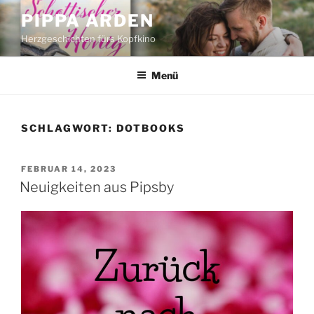
Zum
PIPPA ARDEN
Inhalt
Herzgeschichten fürs Kopfkino
springen
Menü
SCHLAGWORT:
DOTBOOKS
VERÖFFENTLICHT
FEBRUAR 14, 2023
AM
Neuigkeiten aus Pipsby